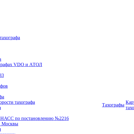
 тахографа
а
хографах VDO и АТОЛ
83
афов
фа
орости тахографа
Кар
Тахографы
а
тах
ОНАСС по постановлению №2216
 Москвы
ч