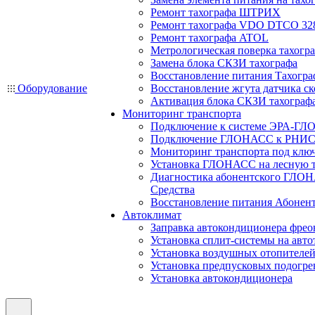
Ремонт тахографа ШТРИХ
Ремонт тахографа VDO DTCO 32
Ремонт тахографа ATOL
Метрологическая поверка тахогр
Замена блока СКЗИ тахографа
Восстановление питания Тахогра
Оборудование
Восстановление жгута датчика ск
Активация блока СКЗИ тахограф
Мониторинг транспорта
Подключение к системе ЭРА-ГЛ
Подключение ГЛОНАСС к РНИС
Мониторинг транспорта под клю
Установка ГЛОНАСС на лесную 
Диагностика абонентского ГЛОН
Средства
Восстановление питания Абоне
Автоклимат
Заправка автокондиционера фре
Установка сплит-системы на авто
Установка воздушных отопителей
Установка предпусковых подогре
Установка автокондиционера