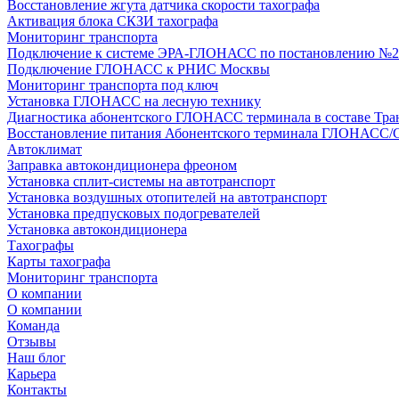
Восстановление жгута датчика скорости тахографа
Активация блока СКЗИ тахографа
Мониторинг транспорта
Подключение к системе ЭРА-ГЛОНАСС по постановлению №2
Подключение ГЛОНАСС к РНИС Москвы
Мониторинг транспорта под ключ
Установка ГЛОНАСС на лесную технику
Диагностика абонентского ГЛОНАСС терминала в составе Тра
Восстановление питания Абонентского терминала ГЛОНАСС/
Автоклимат
Заправка автокондиционера фреоном
Установка сплит-системы на автотранспорт
Установка воздушных отопителей на автотранспорт
Установка предпусковых подогревателей
Установка автокондиционера
Тахографы
Карты тахографа
Мониторинг транспорта
О компании
О компании
Команда
Отзывы
Наш блог
Карьера
Контакты