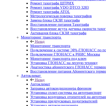
Ремонт тахографа ШТРИХ
Ремонт тахографа VDO DTCO 3283
Ремонт тахографа ATOL
Метрологическая поверка тахографов
Замена блока СКЗИ тахографа
Восстановление питания Тахографа
Восстановление жгута датчика скорости тахо
Активация блока СКЗИ тахографа
Мониторинг транспорта
Назад
Мониторинг транспорта
Подключение к системе ЭРА-ГЛОНАСС по п
Подключение ГЛОНАСС к РНИС Москвы
Мониторинг транспорта под ключ
Установка ГЛОНАСС на лесную технику
Диагностика абонентского ГЛОНАСС терминал
Восстановление питания Абонентского тер
Автоклимат
Назад
Автоклимат
Заправка автокондиционера фреоном
Установка сплит-системы на автотранспорт
Установка воздушных отопителей на автотра
Установка предпусковых подогревателей
Установка автокондиционера