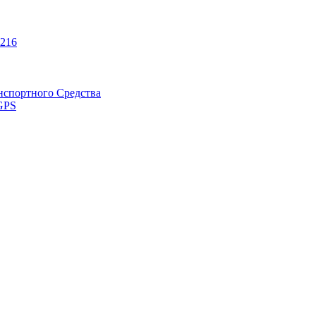
216
нспортного Средства
GPS