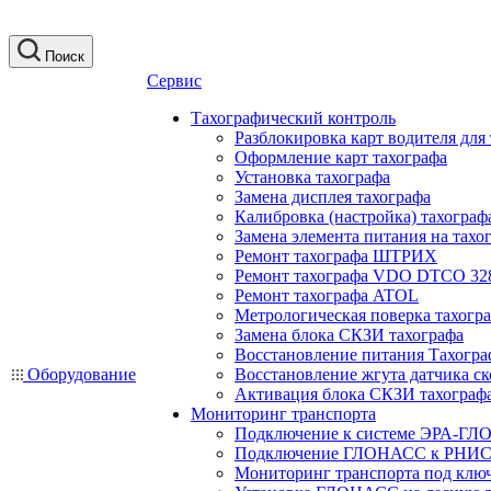
Поиск
Сервис
Тахографический контроль
Разблокировка карт водителя для
Оформление карт тахографа
Установка тахографа
Замена дисплея тахографа
Калибровка (настройка) тахограф
Замена элемента питания на та
Ремонт тахографа ШТРИХ
Ремонт тахографа VDO DTCO 32
Ремонт тахографа ATOL
Метрологическая поверка тахогр
Замена блока СКЗИ тахографа
Восстановление питания Тахогра
Оборудование
Восстановление жгута датчика ск
Активация блока СКЗИ тахограф
Мониторинг транспорта
Подключение к системе ЭРА-ГЛ
Подключение ГЛОНАСС к РНИС
Мониторинг транспорта под клю