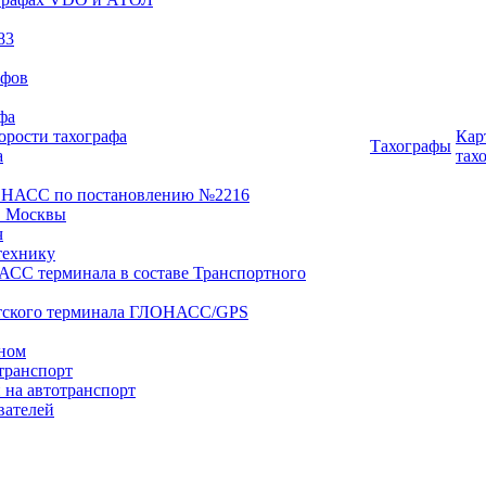
83
афов
фа
орости тахографа
Кар
Тахографы
а
тах
ОНАСС по постановлению №2216
 Москвы
ч
технику
АСС терминала в составе Транспортного
нтского терминала ГЛОНАСС/GPS
оном
транспорт
 на автотранспорт
вателей