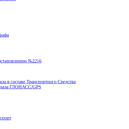
графа
остановлению №2216
а в составе Транспортного Средства
минала ГЛОНАСС/GPS
нспорт