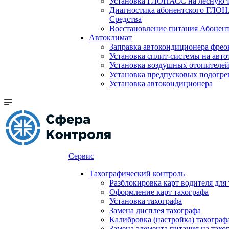
Установка ГЛОНАСС на лесную 
Диагностика абонентского ГЛОН
Средства
Восстановление питания Абоне
Автоклимат
Заправка автокондиционера фре
Установка сплит-системы на авто
Установка воздушных отопителей
Установка предпусковых подогре
Установка автокондиционера
Сервис
Тахографический контроль
Разблокировка карт водителя для
Оформление карт тахографа
Установка тахографа
Замена дисплея тахографа
Калибровка (настройка) тахограф
Замена элемента питания на та