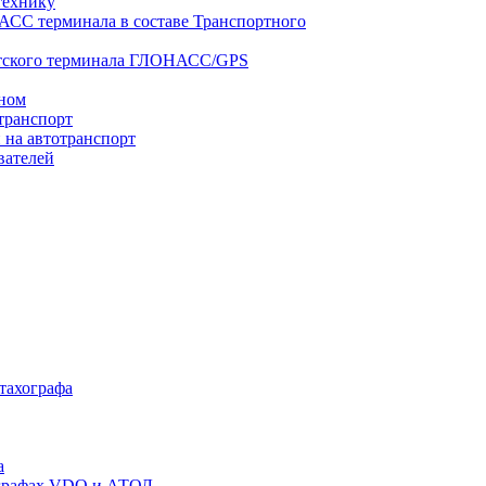
технику
АСС терминала в составе Транспортного
нтского терминала ГЛОНАСС/GPS
оном
транспорт
 на автотранспорт
вателей
 тахографа
а
хографах VDO и АТОЛ