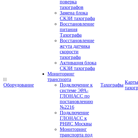
поверка
тахографов
Замена блока
СКЗИ тахографа
Восстановление
питания
Тахографа
Восстановление
жгута датчика
скорости
тахографа
Активация блока
СКЗИ тахографа
Мониторинг
транспорта
Карт
Оборудование
Подключение к
Тахографы
тахог
системе ЭРА-
ГЛОНАСС по
постановлению
№2216
Подключение
ГЛОНАСС к
РНИС Москвы
Мониторинг
транспорта под