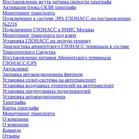
Восстановление жгута датчика скорости тахографа
Активация блока СКЗИ тахографа
Мониторинг транспорта
Подключение к системе ЭРА-ГЛОНАСС по постановлению
№2216
Подключение ГЛОНАСС к РНИС Москвы
Мониторинг транспорта под ключ
Установка ГЛОНАСС на лесную технику
Диагностика абонентского ГЛОНАСС терминала в составе
Транспортного Средства
Восстановление питания Абонентского терминала
ГЛОНАСС/GPS
Автоклимат
Заправка автокондиционера фреоном
Установка сплит-системы на автотранспорт
Установка воздушных отопителей на автотранспорт
Установка предпусковых подогревателей
Установка автокондиционера
Тахографы
Карты тахографа
Мониторинг транспорта
О компании
О компании
Команда
Отзывы