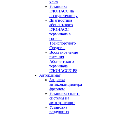
ключ
Установка
ГЛОНАСС на
лесную технику
Диагностика
абонентского
ГЛОНАСС
терминала в
составе
Транспортного
Средства
Восстановление
питания
Абонентского
терминала
ГЛОНАСС/GPS
Автоклимат
Заправка
автокондиционера
фреоном
Установка сплит-
системы на
автотранспорт
Установка
воздушных