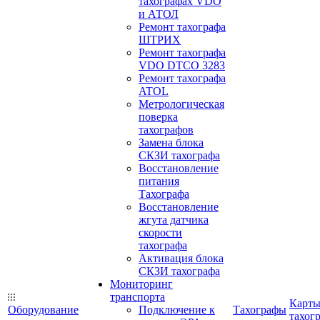
тахографах VDO
и АТОЛ
Ремонт тахографа
ШТРИХ
Ремонт тахографа
VDO DTCO 3283
Ремонт тахографа
ATOL
Метрологическая
поверка
тахографов
Замена блока
СКЗИ тахографа
Восстановление
питания
Тахографа
Восстановление
жгута датчика
скорости
тахографа
Активация блока
СКЗИ тахографа
Мониторинг
транспорта
Карт
Оборудование
Подключение к
Тахографы
тахог