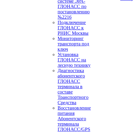
системе ЭРА-
ГЛОНАСС по
постановлению
№2216
Подключение
ГЛОНАСС к
РНИС Москвы
Мониторинг
транспорта под
ключ
Установка
ГЛОНАСС на
лесную технику
Диагностика
абонентского
ГЛОНАСС
терминала в
составе
Транспортного
Средства
Восстановление
питания
Абонентского
терминала
ГЛОНАСС/GPS