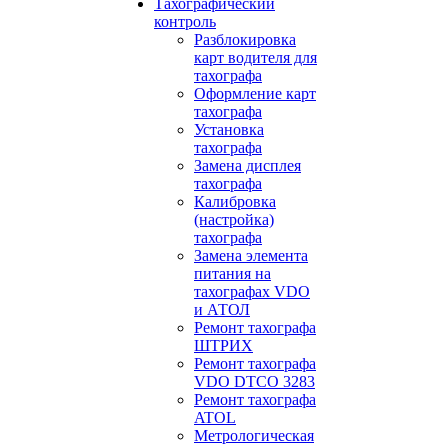
Тахографический
контроль
Разблокировка
карт водителя для
тахографа
Оформление карт
тахографа
Установка
тахографа
Замена дисплея
тахографа
Калибровка
(настройка)
тахографа
Замена элемента
питания на
тахографах VDO
и АТОЛ
Ремонт тахографа
ШТРИХ
Ремонт тахографа
VDO DTCO 3283
Ремонт тахографа
ATOL
Метрологическая