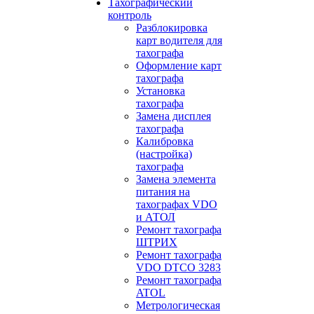
Тахографический
контроль
Разблокировка
карт водителя для
тахографа
Оформление карт
тахографа
Установка
тахографа
Замена дисплея
тахографа
Калибровка
(настройка)
тахографа
Замена элемента
питания на
тахографах VDO
и АТОЛ
Ремонт тахографа
ШТРИХ
Ремонт тахографа
VDO DTCO 3283
Ремонт тахографа
ATOL
Метрологическая