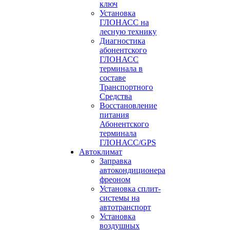
ключ
Установка
ГЛОНАСС на
лесную технику
Диагностика
абонентского
ГЛОНАСС
терминала в
составе
Транспортного
Средства
Восстановление
питания
Абонентского
терминала
ГЛОНАСС/GPS
Автоклимат
Заправка
автокондиционера
фреоном
Установка сплит-
системы на
автотранспорт
Установка
воздушных