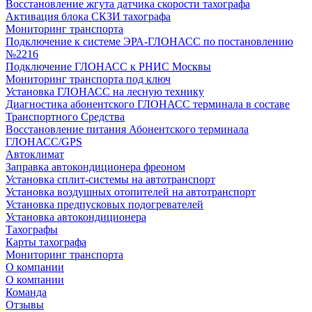
Восстановление жгута датчика скорости тахографа
Активация блока СКЗИ тахографа
Мониторинг транспорта
Подключение к системе ЭРА-ГЛОНАСС по постановлению
№2216
Подключение ГЛОНАСС к РНИС Москвы
Мониторинг транспорта под ключ
Установка ГЛОНАСС на лесную технику
Диагностика абонентского ГЛОНАСС терминала в составе
Транспортного Средства
Восстановление питания Абонентского терминала
ГЛОНАСС/GPS
Автоклимат
Заправка автокондиционера фреоном
Установка сплит-системы на автотранспорт
Установка воздушных отопителей на автотранспорт
Установка предпусковых подогревателей
Установка автокондиционера
Тахографы
Карты тахографа
Мониторинг транспорта
О компании
О компании
Команда
Отзывы