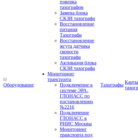
поверка
тахографов
Замена блока
СКЗИ тахографа
Восстановление
питания
Тахографа
Восстановление
жгута датчика
скорости
тахографа
Активация блока
СКЗИ тахографа
Мониторинг
транспорта
Карт
Оборудование
Подключение к
Тахографы
тахог
системе ЭРА-
ГЛОНАСС по
постановлению
№2216
Подключение
ГЛОНАСС к
РНИС Москвы
Мониторинг
транспорта под