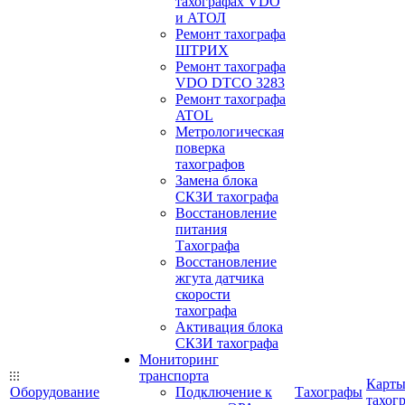
тахографах VDO
и АТОЛ
Ремонт тахографа
ШТРИХ
Ремонт тахографа
VDO DTCO 3283
Ремонт тахографа
ATOL
Метрологическая
поверка
тахографов
Замена блока
СКЗИ тахографа
Восстановление
питания
Тахографа
Восстановление
жгута датчика
скорости
тахографа
Активация блока
СКЗИ тахографа
Мониторинг
транспорта
Карт
Оборудование
Подключение к
Тахографы
тахог