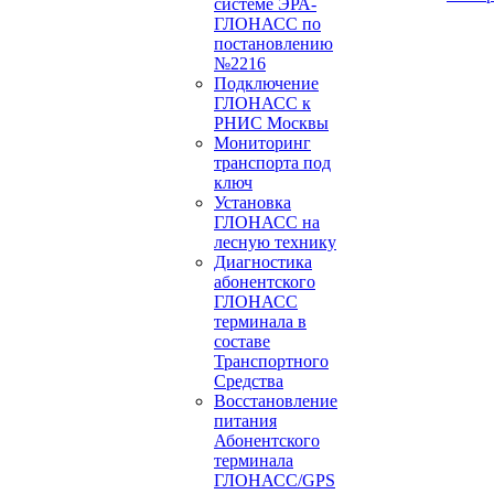
системе ЭРА-
ГЛОНАСС по
постановлению
№2216
Подключение
ГЛОНАСС к
РНИС Москвы
Мониторинг
транспорта под
ключ
Установка
ГЛОНАСС на
лесную технику
Диагностика
абонентского
ГЛОНАСС
терминала в
составе
Транспортного
Средства
Восстановление
питания
Абонентского
терминала
ГЛОНАСС/GPS