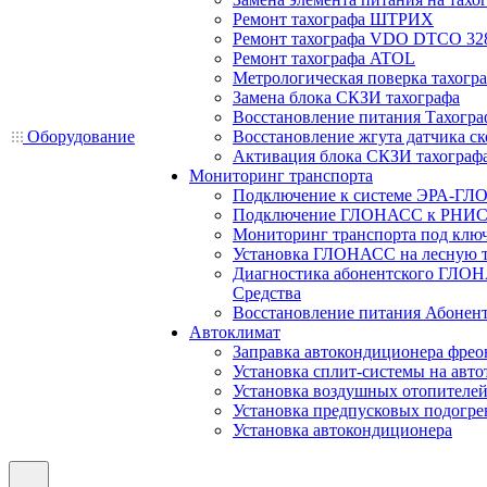
Ремонт тахографа ШТРИХ
Ремонт тахографа VDO DTCO 32
Ремонт тахографа ATOL
Метрологическая поверка тахогр
Замена блока СКЗИ тахографа
Восстановление питания Тахогра
Оборудование
Восстановление жгута датчика ск
Активация блока СКЗИ тахограф
Мониторинг транспорта
Подключение к системе ЭРА-ГЛ
Подключение ГЛОНАСС к РНИС
Мониторинг транспорта под клю
Установка ГЛОНАСС на лесную 
Диагностика абонентского ГЛОН
Средства
Восстановление питания Абоне
Автоклимат
Заправка автокондиционера фре
Установка сплит-системы на авто
Установка воздушных отопителей
Установка предпусковых подогре
Установка автокондиционера