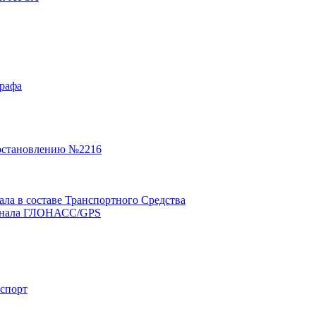
графа
остановлению №2216
а в составе Транспортного Средства
минала ГЛОНАСС/GPS
нспорт