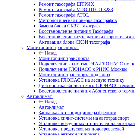
Ремонт тахографа ШТРИХ
Ремонт тахографа VDO DTCO 3283
Ремонт тахографа ATOL
Метрологическая поверка тахографов
Замена блока СКЗИ тахографа
Восстановление питания Тахографа
Восстановление жгута датчика скорости тахо
Активация блока СКЗИ тахографа
Мониторинг транспорта
Назад
Мониторинг транспорта
Подключение к системе ЭРА-ГЛОНАСС по п
Подключение ГЛОНАСС к РНИС Москвы
Мониторинг транспорта под ключ
Установка ГЛОНАСС на лесную технику
Диагностика абонентского ГЛОНАСС терминал
Восстановление питания Абонентского тер
Автоклимат
Назад
Автоклимат
Заправка автокондиционера фреоном
Установка сплит-системы на автотранспорт
Установка воздушных отопителей на автотра
Установка предпусковых подогревателей
Установка автокондиционера