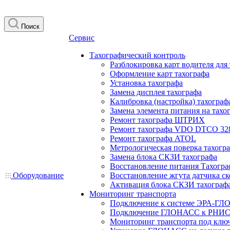
Поиск
Сервис
Тахографический контроль
Разблокировка карт водителя для
Оформление карт тахографа
Установка тахографа
Замена дисплея тахографа
Калибровка (настройка) тахограф
Замена элемента питания на та
Ремонт тахографа ШТРИХ
Ремонт тахографа VDO DTCO 32
Ремонт тахографа ATOL
Метрологическая поверка тахогр
Замена блока СКЗИ тахографа
Восстановление питания Тахогра
Оборудование
Восстановление жгута датчика ск
Активация блока СКЗИ тахограф
Мониторинг транспорта
Подключение к системе ЭРА-ГЛ
Подключение ГЛОНАСС к РНИС
Мониторинг транспорта под клю