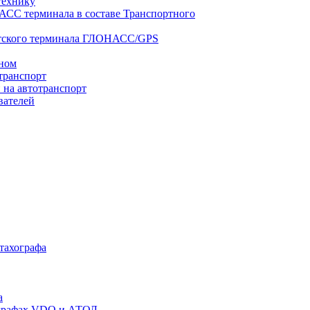
технику
АСС терминала в составе Транспортного
нтского терминала ГЛОНАСС/GPS
оном
транспорт
 на автотранспорт
вателей
 тахографа
а
хографах VDO и АТОЛ