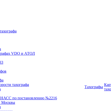
 тахографа
а
хографах VDO и АТОЛ
83
афов
фа
орости тахографа
Кар
Тахографы
а
тах
ОНАСС по постановлению №2216
 Москвы
ч