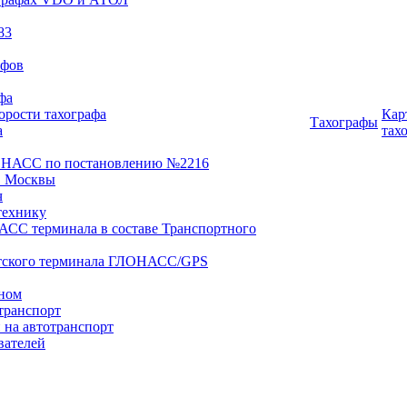
83
афов
фа
орости тахографа
Кар
Тахографы
а
тах
ОНАСС по постановлению №2216
 Москвы
ч
технику
АСС терминала в составе Транспортного
нтского терминала ГЛОНАСС/GPS
оном
транспорт
 на автотранспорт
вателей