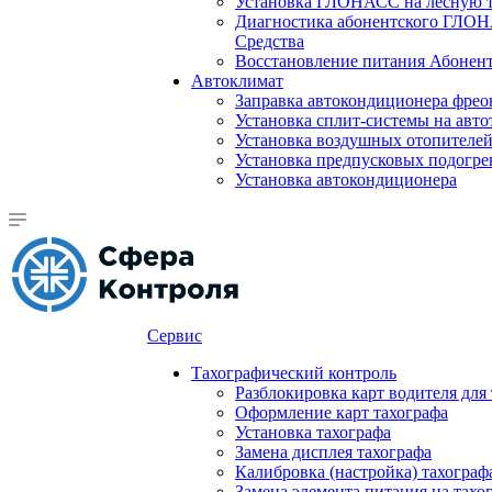
Установка ГЛОНАСС на лесную 
Диагностика абонентского ГЛОН
Средства
Восстановление питания Абоне
Автоклимат
Заправка автокондиционера фре
Установка сплит-системы на авто
Установка воздушных отопителей
Установка предпусковых подогре
Установка автокондиционера
Сервис
Тахографический контроль
Разблокировка карт водителя для
Оформление карт тахографа
Установка тахографа
Замена дисплея тахографа
Калибровка (настройка) тахограф
Замена элемента питания на та