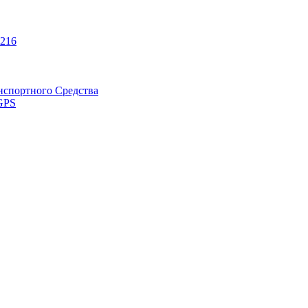
216
нспортного Средства
GPS