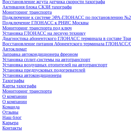
Восстановление жгута датчика скорости тахографа
Активация блока СКЗИ тахографа
Мониторинг транспорта
Подключение к системе ЭРА-ГЛОНАСС по постановлению №2
Подключение ГЛОНАСС к РНИС Москвы
Мониторинг транспорта под ключ
Установка ГЛОНАСС на лесную технику
Диагностика абонентского ГЛОНАСС терминала в составе Тра
Восстановление питания Абонентского терминала ГЛОНАСС/
Автоклимат
Заправка автокондиционера фреоном
Установка сплит-системы на автотранспорт
Установка воздушных отопителей на автотранспорт
Установка предпусковых подогревателей
Установка автокондиционера
Тахографы
Карты тахографа
Мониторинг транспорта
О компании
О компании
Команда
Отзывы
Наш блог
Карьера
Контакты