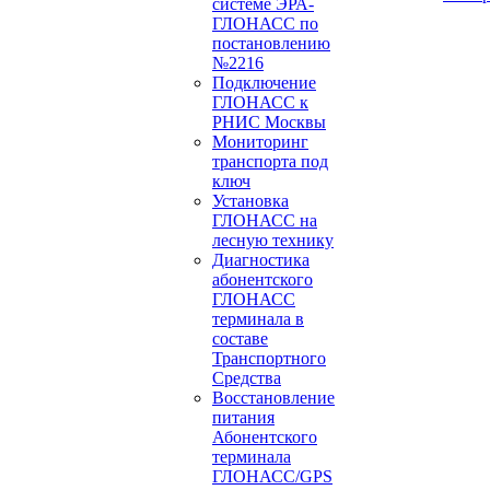
системе ЭРА-
ГЛОНАСС по
постановлению
№2216
Подключение
ГЛОНАСС к
РНИС Москвы
Мониторинг
транспорта под
ключ
Установка
ГЛОНАСС на
лесную технику
Диагностика
абонентского
ГЛОНАСС
терминала в
составе
Транспортного
Средства
Восстановление
питания
Абонентского
терминала
ГЛОНАСС/GPS