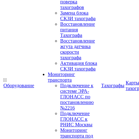
поверка
тахографов
Замена блока
СКЗИ тахографа
Восстановление
питания
Тахографа
Восстановление
жгута датчика
скорости
тахографа
Активация блока
СКЗИ тахографа
Мониторинг
транспорта
Карт
Оборудование
Подключение к
Тахографы
тахог
системе ЭРА-
ГЛОНАСС по
постановлению
№2216
Подключение
ГЛОНАСС к
РНИС Москвы
Мониторинг
транспорта под