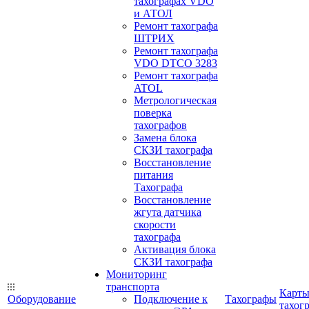
тахографах VDO
и АТОЛ
Ремонт тахографа
ШТРИХ
Ремонт тахографа
VDO DTCO 3283
Ремонт тахографа
ATOL
Метрологическая
поверка
тахографов
Замена блока
СКЗИ тахографа
Восстановление
питания
Тахографа
Восстановление
жгута датчика
скорости
тахографа
Активация блока
СКЗИ тахографа
Мониторинг
транспорта
Карт
Оборудование
Подключение к
Тахографы
тахог