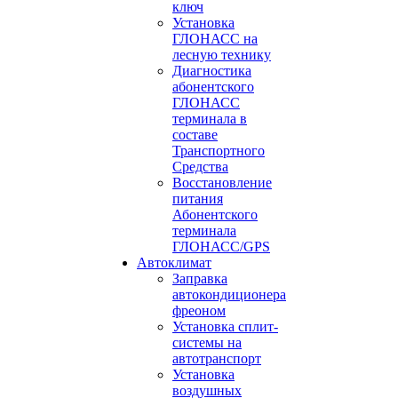
ключ
Установка
ГЛОНАСС на
лесную технику
Диагностика
абонентского
ГЛОНАСС
терминала в
составе
Транспортного
Средства
Восстановление
питания
Абонентского
терминала
ГЛОНАСС/GPS
Автоклимат
Заправка
автокондиционера
фреоном
Установка сплит-
системы на
автотранспорт
Установка
воздушных