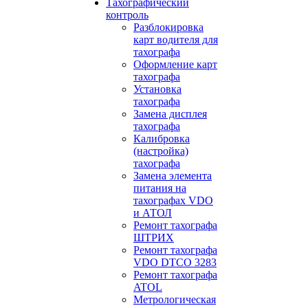
Тахографический
контроль
Разблокировка
карт водителя для
тахографа
Оформление карт
тахографа
Установка
тахографа
Замена дисплея
тахографа
Калибровка
(настройка)
тахографа
Замена элемента
питания на
тахографах VDO
и АТОЛ
Ремонт тахографа
ШТРИХ
Ремонт тахографа
VDO DTCO 3283
Ремонт тахографа
ATOL
Метрологическая