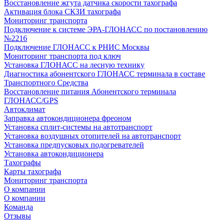
Восстановление жгута датчика скорости тахографа
Активация блока СКЗИ тахографа
Мониторинг транспорта
Подключение к системе ЭРА-ГЛОНАСС по постановлению
№2216
Подключение ГЛОНАСС к РНИС Москвы
Мониторинг транспорта под ключ
Установка ГЛОНАСС на лесную технику
Диагностика абонентского ГЛОНАСС терминала в составе
Транспортного Средства
Восстановление питания Абонентского терминала
ГЛОНАСС/GPS
Автоклимат
Заправка автокондиционера фреоном
Установка сплит-системы на автотранспорт
Установка воздушных отопителей на автотранспорт
Установка предпусковых подогревателей
Установка автокондиционера
Тахографы
Карты тахографа
Мониторинг транспорта
О компании
О компании
Команда
Отзывы